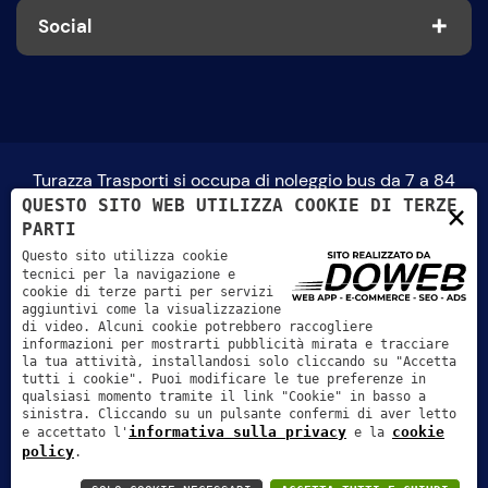
Social
Turazza Trasporti si occupa di noleggio bus da 7 a 84
QUESTO SITO WEB UTILIZZA COOKIE DI TERZE
×
posti, viaggi turistici, servizio trasporto disabili, servizio
PARTI
scuolabus, taxi, noleggio senza conducente fino a 9 posti.
Questo sito utilizza cookie
tecnici per la navigazione e
cookie di terze parti per servizi
tel:
0442 58 126
| fax:
0442 578051
| email:
aggiuntivi come la visualizzazione
di video. Alcuni cookie potrebbero raccogliere
info@turazzatrasporti.it
informazioni per mostrarti pubblicità mirata e tracciare
la tua attività, installandosi solo cliccando su "Accetta
tutti i cookie". Puoi modificare le tue preferenze in
Turazza Trasporti S.r.l. | P.IVA: 03047040237 | Rea
qualsiasi momento tramite il link "Cookie" in basso a
sinistra. Cliccando su un pulsante confermi di aver letto
VR305035 | Capitale sociale versato: 26.000,00 € | SDI:
informativa sulla privacy
cookie
e accettato l'
e la
policy
.
m5uxcr1