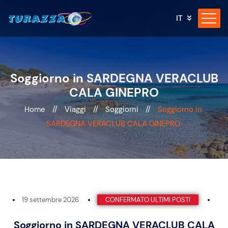
IT
Soggiorno in SARDEGNA VERACLUB
CALA GINEPRO
Home
//
Viaggi
//
Soggiorni
//
Soggiorno in
SARDEGNA VERACLUB CALA GINEPRO
19 settembre 2026
CONFERMATO ULTIMI POSTI
Soggiorno in SARDEGNA VERACLUB CALA